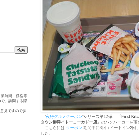
営業時間、価格等
ので、訪問する際
・意見ですので参
“
夜得グルメクーポン
”シリーズ第12弾、 『
First
タウン柳津イトーヨーカドー店
』のハンバーガーを頂
こちらには
クーポン
期間中に3回（イートイン2回
した。