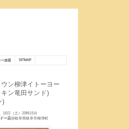
SITMAP
食べ放題
タウン柳津イトーヨー
チキン竜田サンド)
)
分、16日（土）20時15分
ドー店
@岐阜県岐阜市柳津町