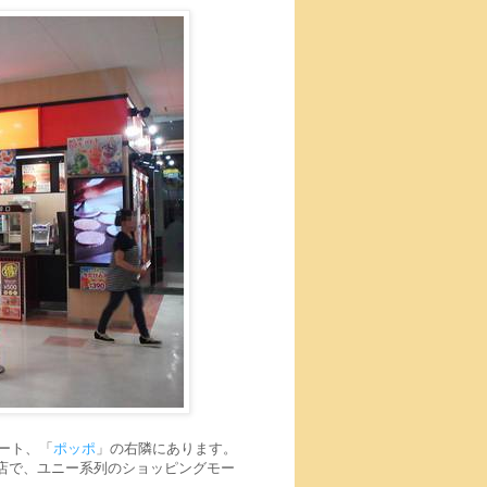
ート、「
ポッポ
」の右隣にあります。
店で、ユニー系列のショッピングモー