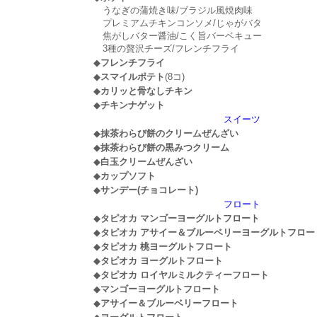
うなぎの蒲焼き味/ブラジル風焼肉味
プレミアムチキンコンソメ/じゃがバタ
焦がしバター醤油/こく旨バーベキュー
3種の贅沢チーズ/フレンチフライ
◆
フレンチフライ
◆
スマイルポテト
(8コ)
◆
カリッと骨なしチキン
◆
チキンナゲット
スイーツ
◆
抹茶わらび餅のクリームぜんざい
◆
抹茶わらび餅の黒みつクリーム
◆
白玉クリームぜんざい
◆
カップソフト
◆
サンデー(チョコレート)
フロート
◆
タピオカ マンゴーヨーグルトフロート
◆
タピオカ アサイー＆ブルーベリーヨーグルトフロー
◆
タピオカ 桃ヨーグルトフロート
◆
タピオカ ヨーグルトフロート
◆
タピオカ ロイヤルミルクティーフロート
◆
マンゴーヨーグルトフロート
◆
アサイー＆ブルーベリーフロート