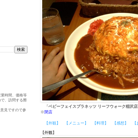
営業時間、価格等
ので、訪問する際
『
ベビーフェイスプラネッツ リーフウォーク稲沢店
・意見ですので参
※
閉店
【外観】
【メニュー】
【料理】
【感想】
【
【外観】