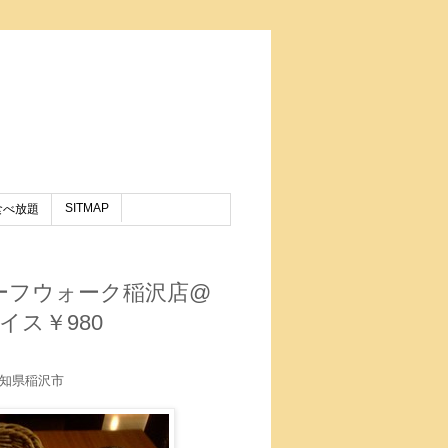
SITMAP
食べ放題
ーフウォーク稲沢店@
ス￥980
知県稲沢市