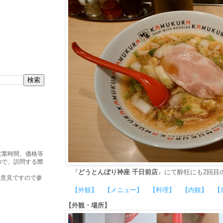
営業時間、価格等
ので、訪問する際
『
どうとんぼり神座 千日前店
』にて酔狂にも2回目
・意見ですので参
【外観】
【メニュー】
【料理】
【内観】
【
【外観・場所】