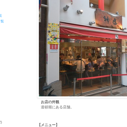
覧
一覧
お店の外観
道頓堀にある店舗。
2)
【メニュー】